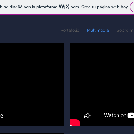
b se diseñó con la plataforma
.com
. Crea tu página web hoy.
Portafolio
Multimedia
Sobre m